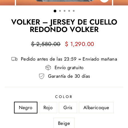
CERRAR
(ESC)
VOLKER – JERSEY DE CUELLO
REDONDO VOLKER
Precio
Precio
$ 2,580.00
$ 1,290.00
habitual
de
oferta
Pedido antes de las 23:59 = Enviado mañana
Envío gratuito
Garantía de 30 días
COLOR
Negro
Rojo
Gris
Albaricoque
Beige