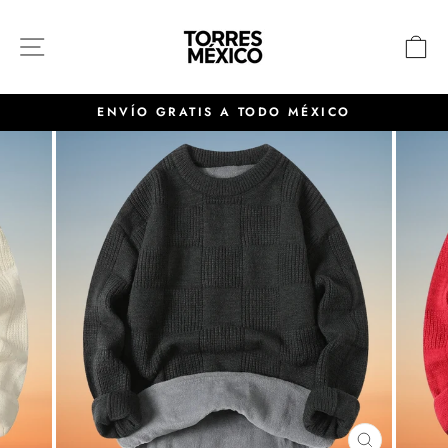
Ir
directamente
NAVEGACIÓN
C
al
contenido
ENVÍO GRATIS A TODO MÉXICO
diapositivas
pausa