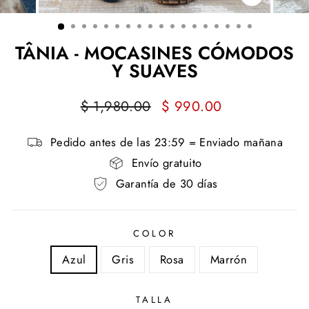
CERRAR
(ESC)
TÂNIA - MOCASINES CÓMODOS
Y SUAVES
Precio
Precio
$ 1,980.00
$ 990.00
habitual
de
oferta
Pedido antes de las 23:59 = Enviado mañana
Envío gratuito
Garantía de 30 días
COLOR
Azul
Gris
Rosa
Marrón
TALLA