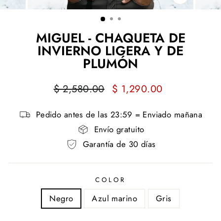
CERRAR
(ESC)
MIGUEL - CHAQUETA DE
INVIERNO LIGERA Y DE
PLUMÓN
Precio
Precio
$ 2,580.00
$ 1,290.00
habitual
de
oferta
Pedido antes de las 23:59 = Enviado mañana
Envío gratuito
Garantía de 30 días
COLOR
Negro
Azul marino
Gris