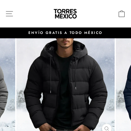
Ir
directamente
NAVEGACIÓN
C
al
contenido
ENVÍO GRATIS A TODO MÉXICO
diapositivas
pausa