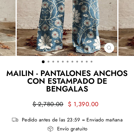
CERRAR
(ESC)
MAILIN - PANTALONES ANCHOS
CON ESTAMPADO DE
BENGALAS
Precio
Precio
$ 2,780.00
$ 1,390.00
habitual
de
oferta
Pedido antes de las 23:59 = Enviado mañana
Envío gratuito