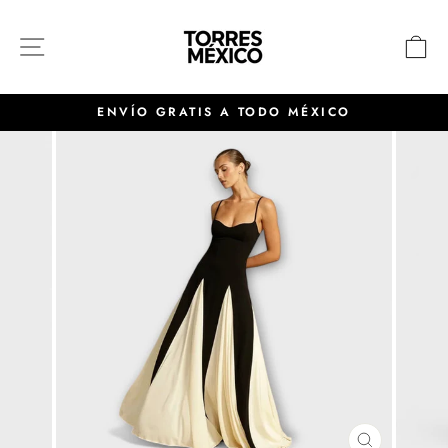
Ir
directamente
NAVEGACIÓN
C
al
contenido
ENVÍO GRATIS A TODO MÉXICO
diapositivas
pausa