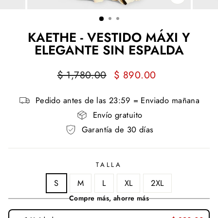
CERRAR
(ESC)
KAETHE - VESTIDO MÁXI Y
ELEGANTE SIN ESPALDA
Precio
Precio
$ 1,780.00
$ 890.00
habitual
de
oferta
Pedido antes de las 23:59 = Enviado mañana
Envío gratuito
Garantía de 30 días
TALLA
S
M
L
XL
2XL
Compre más, ahorre más