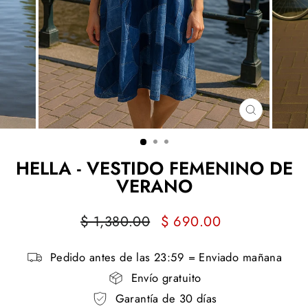
CERRAR
(ESC)
HELLA - VESTIDO FEMENINO DE
VERANO
Precio
Precio
$ 1,380.00
$ 690.00
habitual
de
oferta
Pedido antes de las 23:59 = Enviado mañana
Envío gratuito
Garantía de 30 días