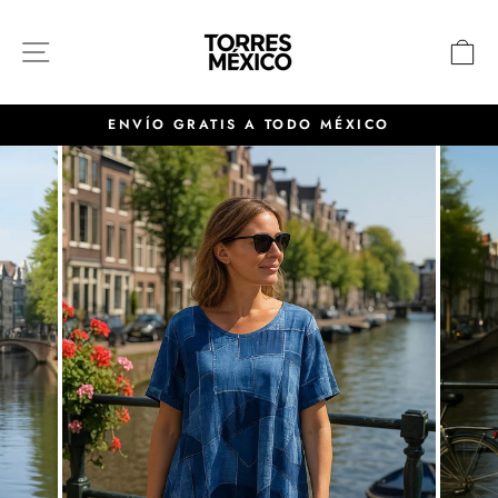
Ir
directamente
NAVEGACIÓN
C
al
contenido
ENVÍO GRATIS A TODO MÉXICO
diapositivas
pausa