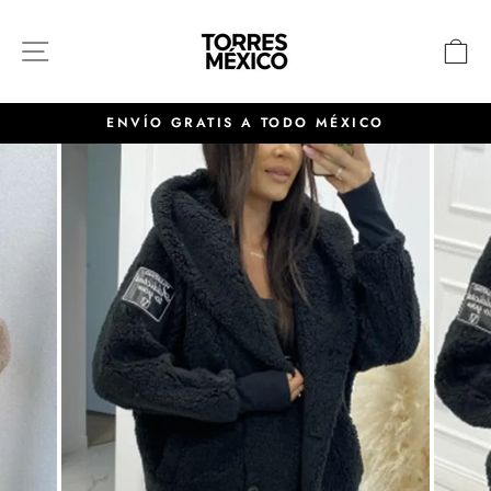
Ir
directamente
NAVEGACIÓN
C
al
contenido
ENVÍO GRATIS A TODO MÉXICO
diapositivas
pausa