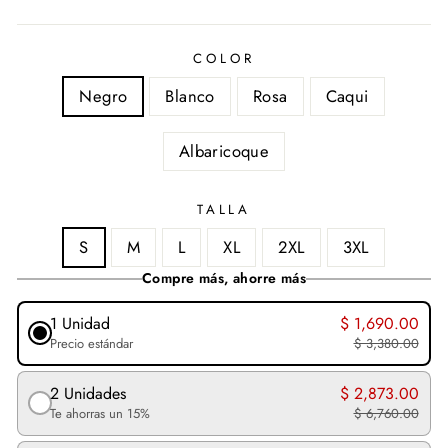
COLOR
Negro
Blanco
Rosa
Caqui
Albaricoque
TALLA
S
M
L
XL
2XL
3XL
Compre más, ahorre más
1 Unidad
$ 1,690.00
Precio estándar
$ 3,380.00
2 Unidades
$ 2,873.00
Te ahorras un 15%
$ 6,760.00