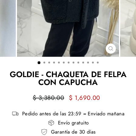
CERRAR
(ESC)
GOLDIE - CHAQUETA DE FELPA
CON CAPUCHA
Precio
Precio
$ 3,380.00
$ 1,690.00
habitual
de
oferta
Pedido antes de las 23:59 = Enviado mañana
Envío gratuito
Garantía de 30 días